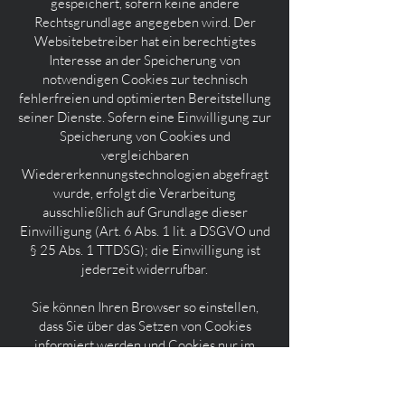
gespeichert, sofern keine andere
Rechtsgrundlage angegeben wird. Der
Websitebetreiber hat ein berechtigtes
Interesse an der Speicherung von
notwendigen Cookies zur technisch
fehlerfreien und optimierten Bereitstellung
seiner Dienste. Sofern eine Einwilligung zur
Speicherung von Cookies und
vergleichbaren
Wiedererkennungstechnologien abgefragt
wurde, erfolgt die Verarbeitung
ausschließlich auf Grundlage dieser
Einwilligung (Art. 6 Abs. 1 lit. a DSGVO und
§ 25 Abs. 1 TTDSG); die Einwilligung ist
jederzeit widerrufbar.
Sie können Ihren Browser so einstellen,
dass Sie über das Setzen von Cookies
informiert werden und Cookies nur im
Einzelfall erlauben, die Annahme von
Cookies für bestimmte Fälle oder generell
ausschließen sowie das automatische