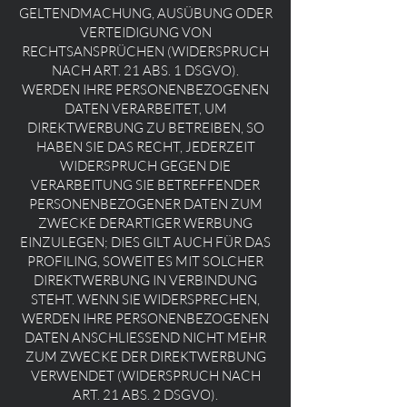
GELTENDMACHUNG, AUSÜBUNG ODER
VERTEIDIGUNG VON
RECHTSANSPRÜCHEN (WIDERSPRUCH
NACH ART. 21 ABS. 1 DSGVO).
WERDEN IHRE PERSONENBEZOGENEN
DATEN VERARBEITET, UM
DIREKTWERBUNG ZU BETREIBEN, SO
HABEN SIE DAS RECHT, JEDERZEIT
WIDERSPRUCH GEGEN DIE
VERARBEITUNG SIE BETREFFENDER
PERSONENBEZOGENER DATEN ZUM
ZWECKE DERARTIGER WERBUNG
EINZULEGEN; DIES GILT AUCH FÜR DAS
PROFILING, SOWEIT ES MIT SOLCHER
DIREKTWERBUNG IN VERBINDUNG
STEHT. WENN SIE WIDERSPRECHEN,
WERDEN IHRE PERSONENBEZOGENEN
DATEN ANSCHLIESSEND NICHT MEHR
ZUM ZWECKE DER DIREKTWERBUNG
VERWENDET (WIDERSPRUCH NACH
ART. 21 ABS. 2 DSGVO).