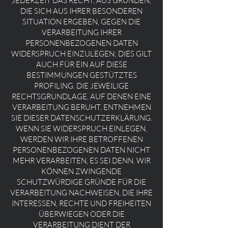
JEDERZEIT DAS RECHT, AUS GRÜNDEN,
DIE SICH AUS IHRER BESONDEREN
SITUATION ERGEBEN, GEGEN DIE
VERARBEITUNG IHRER
PERSONENBEZOGENEN DATEN
WIDERSPRUCH EINZULEGEN; DIES GILT
AUCH FÜR EIN AUF DIESE
BESTIMMUNGEN GESTÜTZTES
PROFILING. DIE JEWEILIGE
RECHTSGRUNDLAGE, AUF DENEN EINE
VERARBEITUNG BERUHT, ENTNEHMEN
SIE DIESER DATENSCHUTZERKLÄRUNG.
WENN SIE WIDERSPRUCH EINLEGEN,
WERDEN WIR IHRE BETROFFENEN
PERSONENBEZOGENEN DATEN NICHT
MEHR VERARBEITEN, ES SEI DENN, WIR
KÖNNEN ZWINGENDE
SCHUTZWÜRDIGE GRÜNDE FÜR DIE
VERARBEITUNG NACHWEISEN, DIE IHRE
INTERESSEN, RECHTE UND FREIHEITEN
ÜBERWIEGEN ODER DIE
VERARBEITUNG DIENT DER