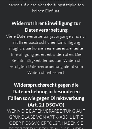
haben auf diese Verarbeitungstätigkeiten
keinen Einfluss.
Widerruf Ihrer Einwilligung zur
Datenverarbeitung
Viele Datenverarbeitungsvorgänge sind nur
mit Ihrer ausdrücklichen Einwilligung
möglich. Sie können eine bereits erteilte
Einwilligung jederzeit widerrufen. Die
Rechtmäßigkeit der bis zum Widerruf
erfolgten Datenverarbeitung bleibt vom
Widerruf unberührt.
Widerspruchsrecht gegen die
Datenerhebung in besonderen
Fällen sowie gegen Direktwerbung
(Art. 21 DSGVO)
WENN DIE DATENVERARBEITUNG AUF
GRUNDLAGE VON ART. 6 ABS. 1 LIT. E
ODER F DSGVO ERFOLGT, HABEN SIE